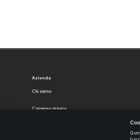
Azienda
Chi siamo
Consenso privacy
Coo
Politica Cookie
Ques
funz