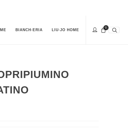
0
OME
BIANCH·ERIA
LIU·JO HOME
OPRIPIUMINO
ATINO