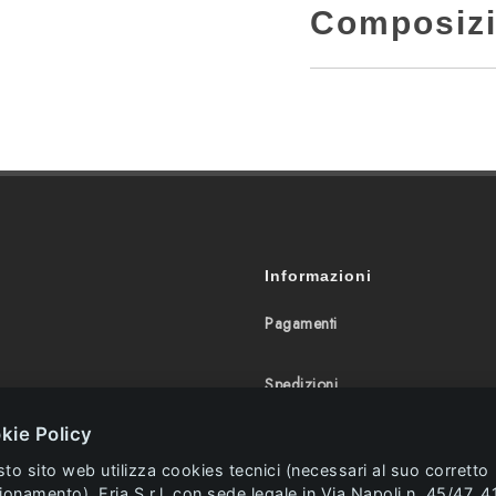
Composiz
Informazioni
Pagamenti
Spedizioni
kie Policy
Resi e Rimborsi
to sito web utilizza cookies tecnici (necessari al suo corretto
ionamento). Eria S.r.l. con sede legale in Via Napoli n. 45/47, 