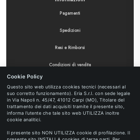
Pagamenti
Spedizioni
Resi e Rimborsi
Condizioni di vendita
Cookie Policy
Diritto di recesso
Questo sito web utilizza cookies tecnici (necessari al
suo corretto funzionamento). Eria S.r.l. con sede legale
in Via Napoli n. 45/47, 41012 Carpi (MO), Titolare del
trattamento dei dati acquisiti tramite il presente sito,
informa l’utente che tale sito web UTILIZZA inoltre
© 2023 Eria s.r.l. All Rights Reserved. P.IVA and C.F.
cookie analitici.
02741770362.
Info:
ecommerce@eria.it
/
Area Riservata
/
Il presente sito NON UTILIZZA cookie di profilazione. Il
Ordini sul Pronto
/ Made by
Mpstyle
presente sito INSTALLA cookies di terze parti. Per