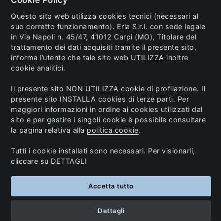
Cookie Policy
Questo sito web utilizza cookies tecnici (necessari al
suo corretto funzionamento). Eria S.r.l. con sede legale
in Via Napoli n. 45/47, 41012 Carpi (MO), Titolare del
© 2023 Eria s.r.l. All Rights Reserved. P.IVA and C.F.
trattamento dei dati acquisiti tramite il presente sito,
02741770362.
informa l’utente che tale sito web UTILIZZA inoltre
Info:
ecommerce@eria.it
/
Area Riservata
/
cookie analitici.
Ordini sul Pronto
/ Made by
Mpstyle
Il presente sito NON UTILIZZA cookie di profilazione. Il
presente sito INSTALLA cookies di terze parti. Per
maggiori informazioni in ordine ai cookies utilizzati dal
sito e per gestire i singoli cookie è possibile consultare
la pagina relativa alla
politica cookie
.
Tutti i cookie installati sono necessari. Per visionarli,
cliccare su DETTAGLI
Accetta tutto
Dettagli